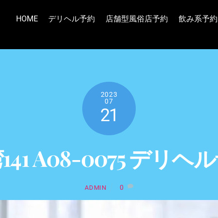
HOME
デリヘル予約
店舗型風俗店予約
飲み系予約
2023
07
21
141 A08-0075 デリヘ
0
ADMIN