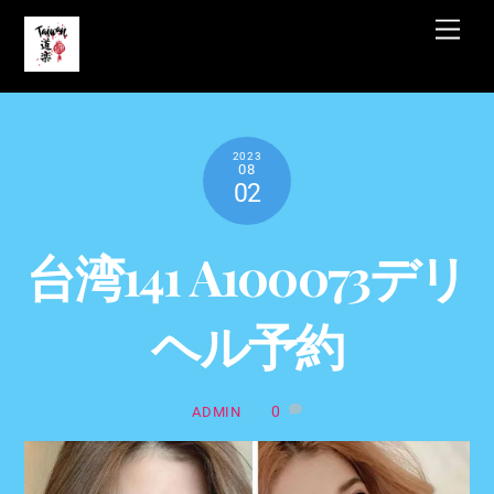
Skip
Men
to
content
2023
08
02
台湾141 A100073デリ
ヘル予約
0
ADMIN