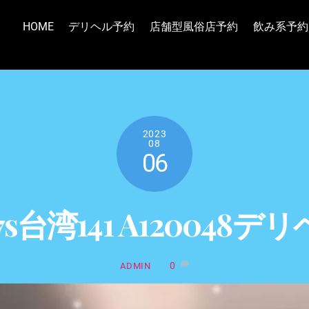
HOME
デリヘル予約
店舗型風俗店予約
飲み系予約
2023
08
06
37s台湾141 A120048
0
ADMIN