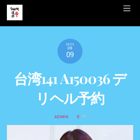
Skip
Men
to
content
2023
08
09
台湾141 A150036 デ
リヘル予約
0
ADMIN