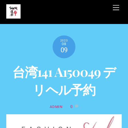
Skip
Men
to
content
2023
08
09
台湾141 A150049 デ
リヘル予約
0
ADMIN