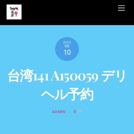
Skip
Men
to
content
2023
08
10
台湾141 A150059 デリ
ヘル予約
0
ADMIN