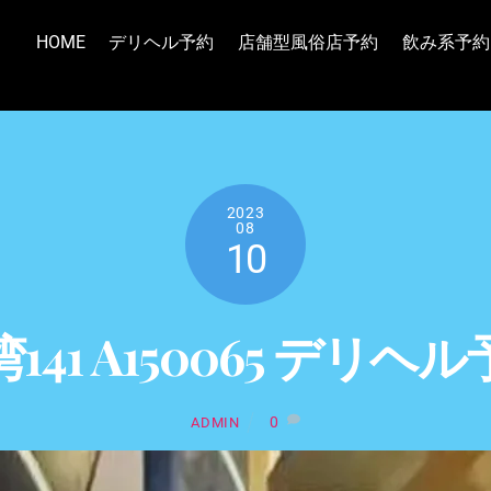
HOME
デリヘル予約
店舗型風俗店予約
飲み系予約
2023
08
10
141 A150065 デリヘ
0
ADMIN