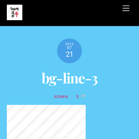
Skip
Men
to
content
2023
07
21
bg-line-3
0
ADMIN