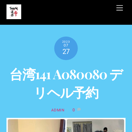
Skip
Men
to
content
2023
07
27
台湾141 A080080 デ
リヘル予約
0
ADMIN