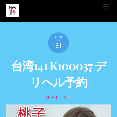
Skip
Men
to
content
2023
07
31
台湾141 K100037 デ
リヘル予約
0
ADMIN