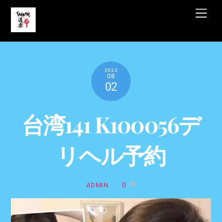
Skip
Men
to
content
2023
08
02
台湾141 K100056デ
リヘル予約
0
ADMIN