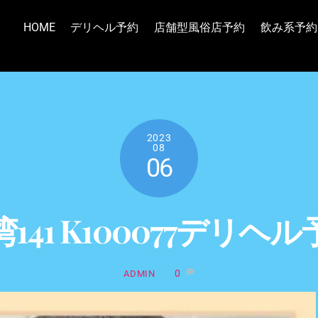
HOME
デリヘル予約
店舗型風俗店予約
飲み系予約
2023
08
06
141 K100077デリヘ
0
ADMIN