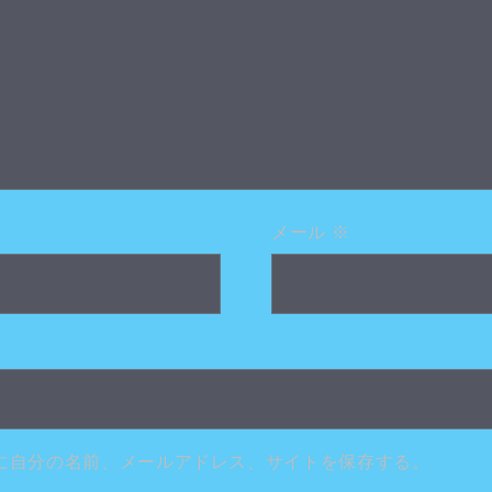
メール
※
に自分の名前、メールアドレス、サイトを保存する。