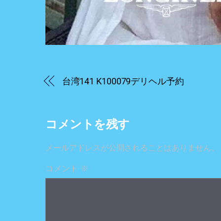
台湾141 K100079デリヘル予約
コメントを残す
メールアドレスが公開されることはありません。
コメント
※