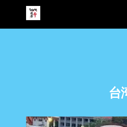
Skip
to
content
台湾