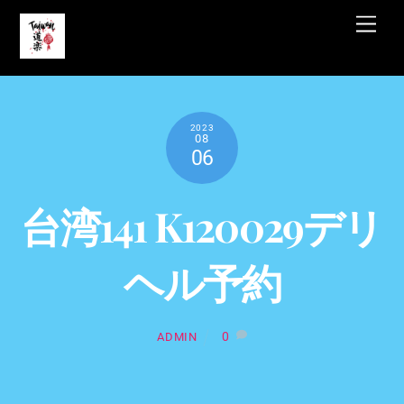
Skip
Men
to
content
2023
08
06
台湾141 K120029デリ
ヘル予約
0
ADMIN