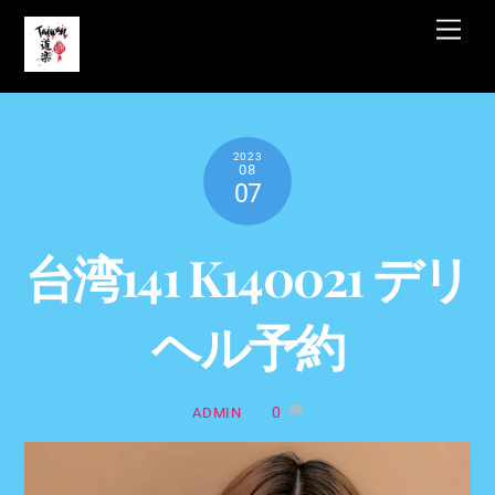
Skip
Men
to
content
2023
08
07
台湾141 K140021 デリ
ヘル予約
0
ADMIN