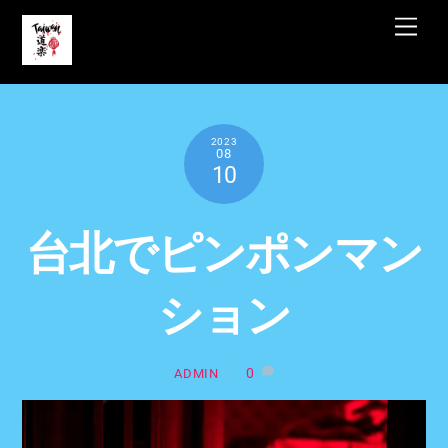
Skip
Men
to
content
2023
08
10
台北でピンポンマン
ション
0
ADMIN