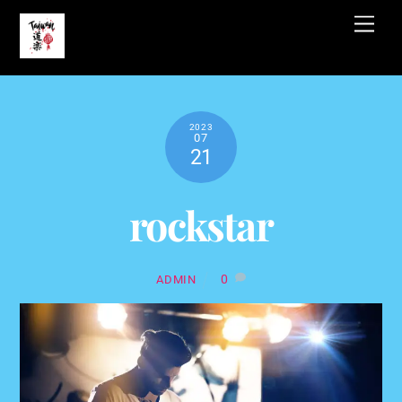
Skip
Men
to
content
2023
07
21
rockstar
0
ADMIN